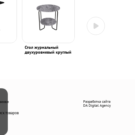
Стол журнальный
Стол журнальный
двухуровневый круглый
двухуровневый круглый
винки
Разработка сайта
DA Digital Agency
ск товаров