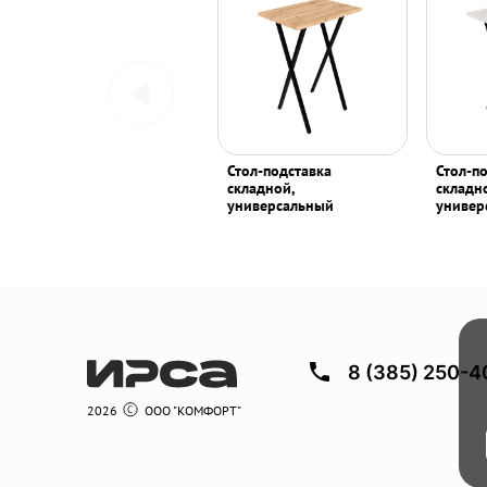
Стол-подставка
Стол-п
складной,
складн
универсальный
универ
8 (385) 250-4
2026
ООО "КОМФОРТ"