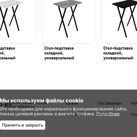
одставка
Стол-подставка
Стол-подставка
ой,
складной,
складной,
сальный
универсальный
универсальный
Мы используем файлы cookie
Электронная почта:
Каталог
Поставщикам
Но
0-65
vera@satti.ru
Это необходимо для нормального функционирования сайта,
показа целевой рекламы и анализа трафика.
Подробнее
О компании
Контакты
Пои
Принять и закрыть