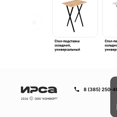
Стол-подставка
Стол-п
складной,
складн
универсальный
универ
8 (385) 250-4
2026
ООО "КОМФОРТ"