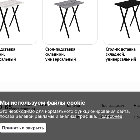
одставка
Стол-подставка
Стол-подставка
ой,
складной,
складной,
сальный
универсальный
универсальный
Мы используем файлы cookie
Электронная почта:
Каталог
Поставщикам
Но
0-65
vera@satti.ru
Это необходимо для нормального функционирования сайта,
показа целевой рекламы и анализа трафика.
Подробнее
О компании
Контакты
Пои
Принять и закрыть