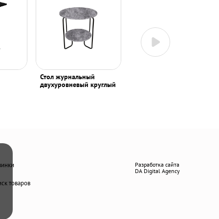
Стол журнальный
Стол журнальный
двухуровневый круглый
двухуровневый круглый
винки
Разработка сайта
DA Digital Agency
ск товаров