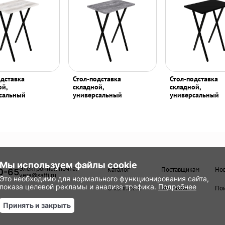
одставка
Стол-подставка
Стол-подставка
ой,
складной,
складной,
сальный
универсальный
универсальный
Мы используем файлы cookie
Электронная почта:
Каталог
Поставщикам
Но
0-65
vera@satti.ru
Это необходимо для нормального функционирования сайта,
показа целевой рекламы и анализа трафика.
Подробнее
О компании
Контакты
Пои
Принять и закрыть