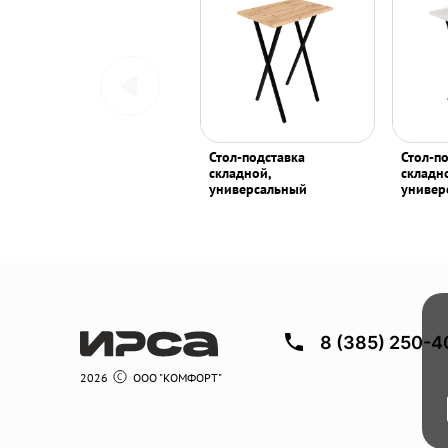
Стол-подставка
Стол-п
складной,
складн
универсальный
универ
8 (385) 250-4
2026
ООО "КОМФОРТ"